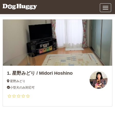
条件を変更する
メ
ニ
ュ
ー
1.
星野みどり / Midori Hoshino
星野みどり
小型犬のみ対応可