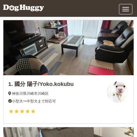
条件を変更する
メ
ニ
ュ
ー
1.
國分 陽子/Yoko.kokubu
神奈川県川崎市川崎区
小型犬〜中型犬まで対応可