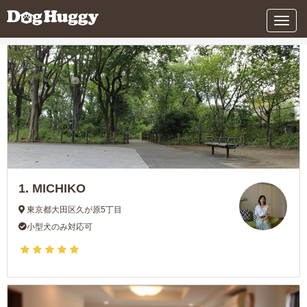
条件を変更する
メ
ニ
ュ
ー
1.
MICHIKO
東京都大田区久が原5丁目
小型犬のみ対応可