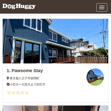
条件を変更する
メ
ニ
ュ
ー
1.
Pawsome Stay
東京都八王子市狭間町
小型犬〜大型犬まで対応可