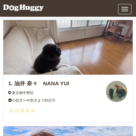
条件を変更する
メ
ニ
ュ
ー
1.
油井 奈々 NANA YUI
東京都中野区
小型犬〜中型犬まで対応可