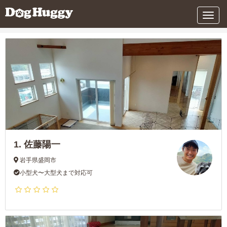
条件を変更する
メ
ニ
ュ
ー
1.
佐藤陽一
岩手県盛岡市
小型犬〜大型犬まで対応可