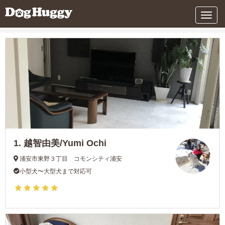
条件を変更する
メ
ニ
ュ
ー
1.
越智由美/Yumi Ochi
浦安市東野３丁目 コモンシティ浦安
小型犬〜大型犬まで対応可