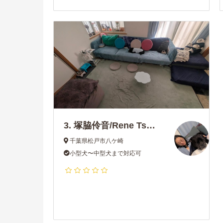
3.
塚脇伶音/Rene Tsukawaki
千葉県松戸市八ケ崎
小型犬〜中型犬まで対応可