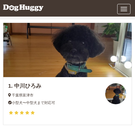
条件を変更する
メ
ニ
ュ
ー
1.
中川ひろみ
千葉県富津市
小型犬〜中型犬まで対応可