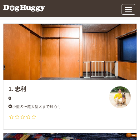
条件を変更する
メ
ニ
ュ
ー
1.
忠利
小型犬〜超大型犬まで対応可