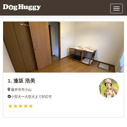
条件を変更する
メ
ニ
ュ
ー
1.
逢坂 浩美
藤井寺市小山
小型犬〜大型犬まで対応可