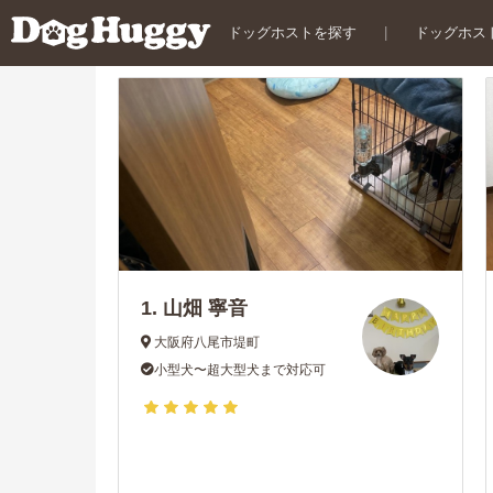
ドッグホストを探す
|
ドッグホス
1.
山畑 寧音
大阪府八尾市堤町
小型犬〜超大型犬まで対応可