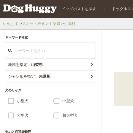
ドッグホストを探す
|
ドッグホス
いぬちず
スポット検索
山梨県
小菅村
キーワード検索
地域を指定：
山梨県
ジャンルを指定：
未選択
犬のサイズ
小型犬
中型犬
大型犬
超大型犬
犬の入店可能範囲