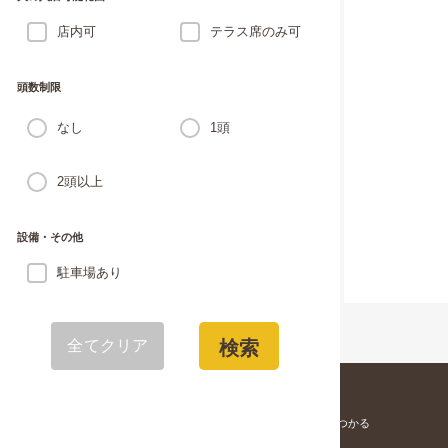
店内可
テラス席のみ可
頭数制限
なし
1頭
2頭以上
設備・その他
駐車場あり
全てクリア
検索
愛犬と寄りそう「家族」が見つかる