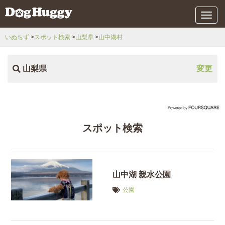
メ
ニ
ュ
いぬちず
スポット検索
山梨県
山中湖村
ー
山梨県
変更
スポット検索
山中湖 親水公園
公園