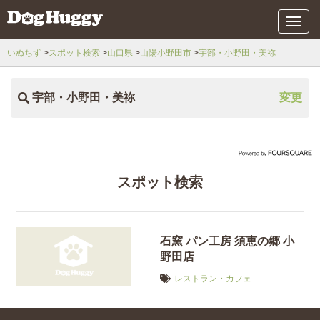
メ
ニ
ュ
いぬちず
スポット検索
山口県
山陽小野田市
宇部・小野田・美祢
ー
宇部・小野田・美祢
変更
スポット検索
石窯 パン工房 須恵の郷 小
野田店
レストラン・カフェ