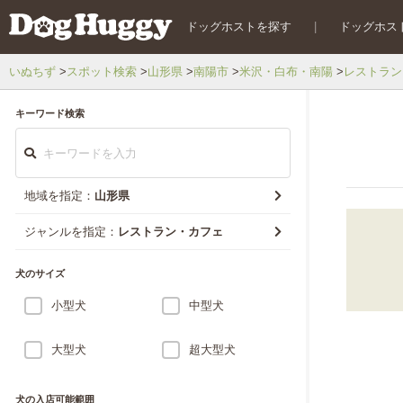
ドッグホストを探す
|
ドッグホス
いぬちず
スポット検索
山形県
南陽市
米沢・白布・南陽
レストラン
キーワード検索
地域を指定：
山形県
ジャンルを指定：
レストラン・カフェ
犬のサイズ
小型犬
中型犬
大型犬
超大型犬
犬の入店可能範囲