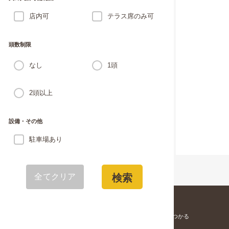
店内可
テラス席のみ可
頭数制限
なし
1頭
2頭以上
設備・その他
駐車場あり
全てクリア
検索
愛犬と寄りそう「家族」が見つかる