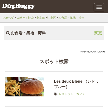
メ
ニ
ュ
いぬちず
スポット検索
東京都
江東区
お台場・築地・湾岸
ー
お台場・築地・湾岸
変更
スポット検索
Les deux Bleue （レドゥ
ブルー）
レストラン・カフェ