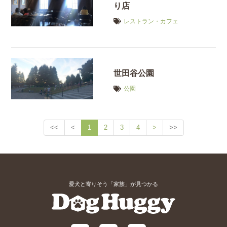
り店
レストラン・カフェ
世田谷公園
公園
<<
<
1
2
3
4
>
>>
愛犬と寄りそう「家族」が見つかる