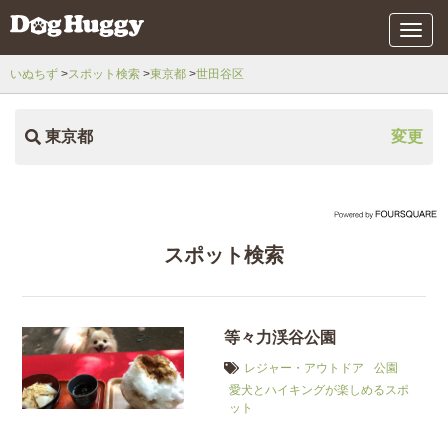
メ
ニ
ュ
いぬちず
スポット検索
東京都
世田谷区
ー
東京都
変更
スポット検索
等々力渓谷公園
レジャー・アウトドア
公園
愛犬とハイキングが楽しめるスポ
ット