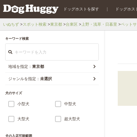
ドッグホストを探す
|
ドッグホス
いぬちず
スポット検索
東京都
台東区
上野・浅草・日暮里
ペットサ
キーワード検索
地域を指定：
東京都
ジャンルを指定：
未選択
犬のサイズ
小型犬
中型犬
大型犬
超大型犬
犬の入店可能範囲