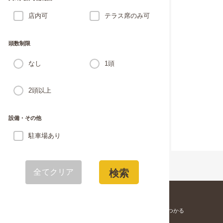
店内可
テラス席のみ可
頭数制限
なし
1頭
2頭以上
設備・その他
駐車場あり
全てクリア
検索
愛犬と寄りそう「家族」が見つかる