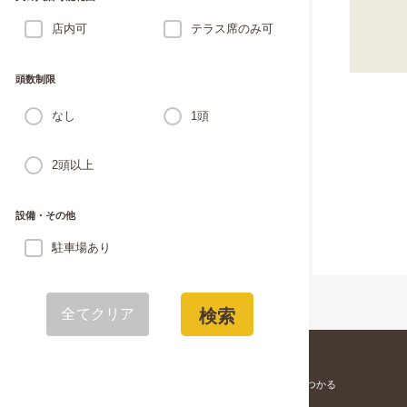
店内可
テラス席のみ可
頭数制限
なし
1頭
2頭以上
設備・その他
駐車場あり
全てクリア
検索
愛犬と寄りそう「家族」が見つかる