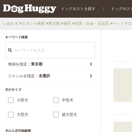
ドッグホストを探す
|
ドッグホス
いぬちず
スポット検索
東京都
港区
目黒・白金・五反田
ペットサロ
キーワード検索
地域を指定：
東京都
ジャンルを指定：
未選択
犬のサイズ
小型犬
中型犬
大型犬
超大型犬
犬の入店可能範囲