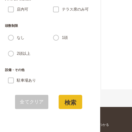
店内可
テラス席のみ可
頭数制限
なし
1頭
2頭以上
設備・その他
駐車場あり
全てクリア
検索
愛犬と寄りそう「家族」が見つかる