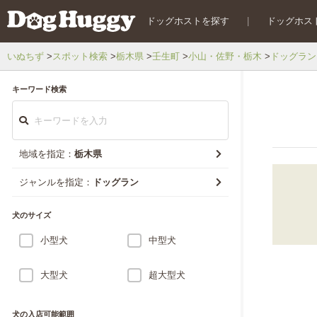
ドッグホストを探す
|
ドッグホス
いぬちず
スポット検索
栃木県
壬生町
小山・佐野・栃木
ドッグラン
キーワード検索
地域を指定：
栃木県
ジャンルを指定：
ドッグラン
犬のサイズ
小型犬
中型犬
大型犬
超大型犬
犬の入店可能範囲