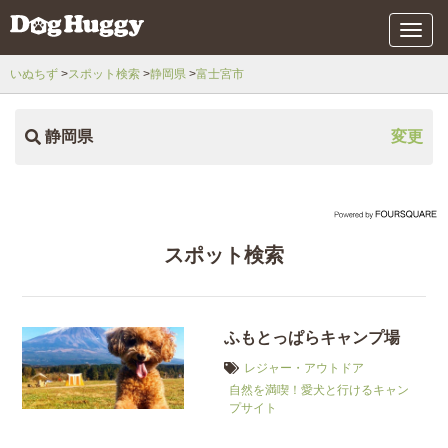
メ
ニ
ュ
いぬちず
スポット検索
静岡県
富士宮市
ー
静岡県
変更
スポット検索
ふもとっぱらキャンプ場
レジャー・アウトドア
自然を満喫！愛犬と行けるキャン
プサイト