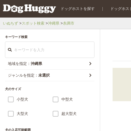
ドッグホストを探す
|
ドッグホス
いぬちず
スポット検索
沖縄県
糸満市
キーワード検索
地域を指定：
沖縄県
ジャンルを指定：
未選択
犬のサイズ
小型犬
中型犬
大型犬
超大型犬
犬の入店可能範囲