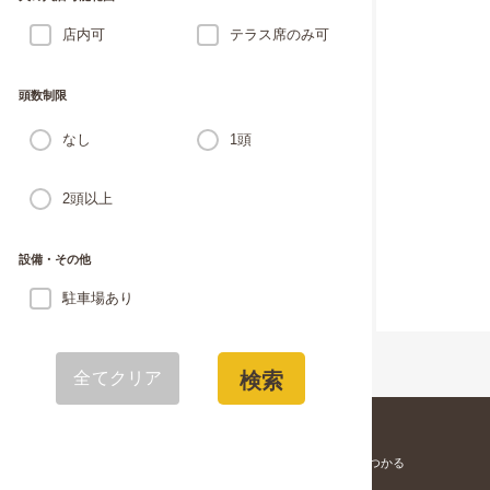
店内可
テラス席のみ可
頭数制限
なし
1頭
2頭以上
設備・その他
駐車場あり
全てクリア
検索
愛犬と寄りそう「家族」が見つかる