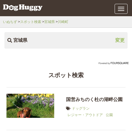
メ
ニ
ュ
いぬちず
スポット検索
宮城県
川崎町
ー
宮城県
変更
スポット検索
国営みちのく杜の湖畔公園
ドッグラン
レジャー・アウトドア
公園