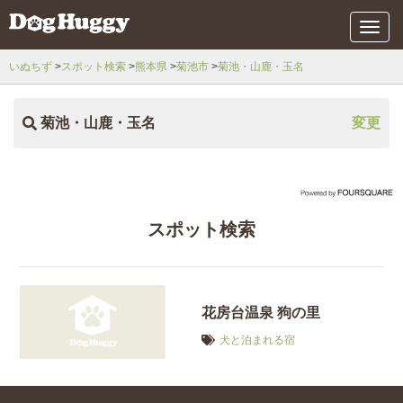
メ
ニ
ュ
いぬちず
スポット検索
熊本県
菊池市
菊池・山鹿・玉名
ー
菊池・山鹿・玉名
変更
スポット検索
花房台温泉 狗の里
犬と泊まれる宿