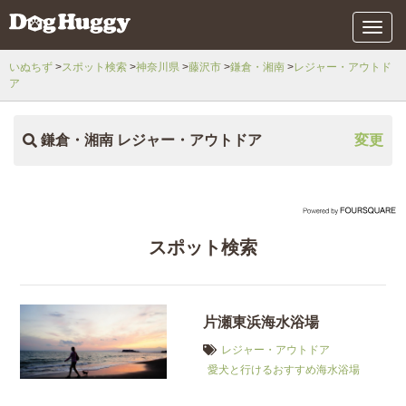
メ
ニ
ュ
いぬちず
スポット検索
神奈川県
藤沢市
鎌倉・湘南
レジャー・アウトド
ー
ア
鎌倉・湘南 レジャー・アウトドア
変更
スポット検索
片瀬東浜海水浴場
レジャー・アウトドア
愛犬と行けるおすすめ海水浴場