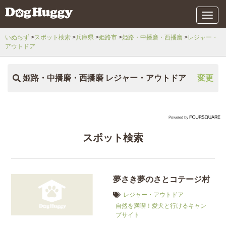
メ
ニ
ュ
いぬちず
スポット検索
兵庫県
姫路市
姫路・中播磨・西播磨
レジャー・
ー
アウトドア
姫路・中播磨・西播磨 レジャー・アウトドア
変更
スポット検索
夢さき夢のさとコテージ村
レジャー・アウトドア
自然を満喫！愛犬と行けるキャン
プサイト