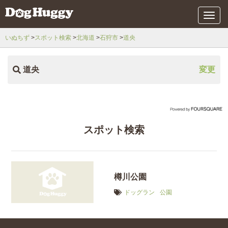
メ
ニ
ュ
いぬちず
スポット検索
北海道
石狩市
道央
ー
道央
変更
スポット検索
樽川公園
ドッグラン
公園