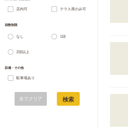
店内可
テラス席のみ可
頭数制限
なし
1頭
2頭以上
設備・その他
駐車場あり
全てクリア
検索