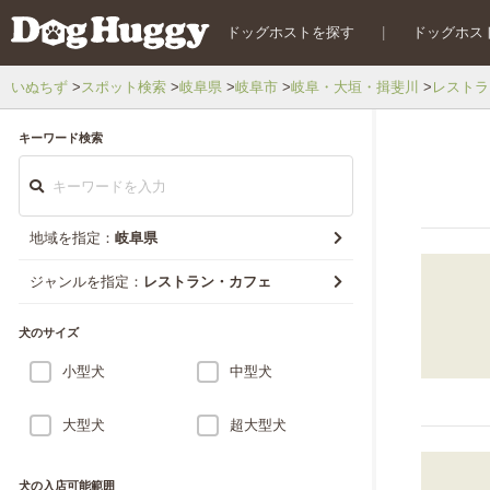
ドッグホストを探す
|
ドッグホス
いぬちず
スポット検索
岐阜県
岐阜市
岐阜・大垣・揖斐川
レストラ
キーワード検索
地域を指定：
岐阜県
ジャンルを指定：
レストラン・カフェ
犬のサイズ
小型犬
中型犬
大型犬
超大型犬
犬の入店可能範囲