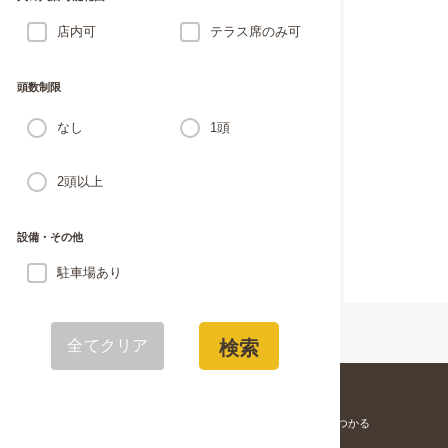
店内可
テラス席のみ可
頭数制限
なし
1頭
2頭以上
設備・その他
駐車場あり
全てクリア
検索
愛犬と寄りそう「家族」が見つかる