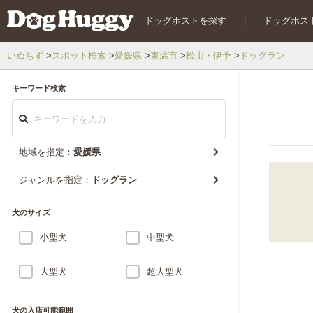
ドッグホストを探す
|
ドッグホス
いぬちず
スポット検索
愛媛県
東温市
松山・伊予
ドッグラン
キーワード検索
地域を指定：
愛媛県
ジャンルを指定：
ドッグラン
犬のサイズ
小型犬
中型犬
大型犬
超大型犬
犬の入店可能範囲