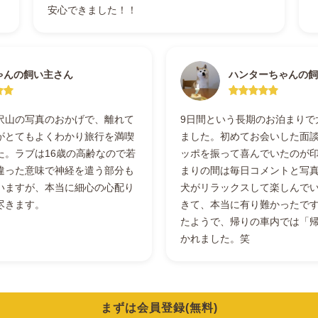
安心できました！！
ゃんの飼い主さん
ハンターちゃんの飼
沢山の写真のおかげで、離れて
9日間という長期のお泊まりで
がとてもよくわかり旅行を満喫
ました。初めてお会いした面
た。ラブは16歳の高齢なので若
ッポを振って喜んでいたのが
違った意味で神経を遣う部分も
まりの間は毎日コメントと写
いますが、本当に細心の心配り
犬がリラックスして楽しんで
尽きます。
きて、本当に有り難かったで
たようで、帰りの車内では「
かれました。笑
まずは会員登録(無料)